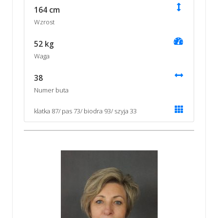
164 cm
Wzrost
52 kg
Waga
38
Numer buta
klatka 87/ pas 73/ biodra 93/ szyja 33