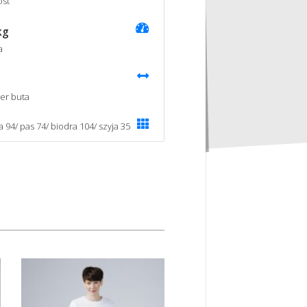
st
kg
a
er buta
a 94/ pas 74/ biodra 104/ szyja 35