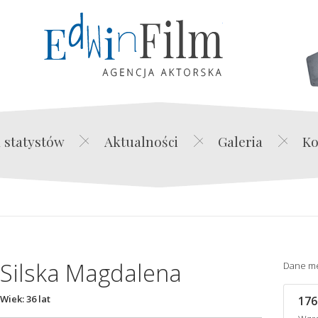
Edwin Film Agencja Akt
 statystów
Aktualności
Galeria
Ko
Silska Magdalena
Dane m
Wiek: 36 lat
176