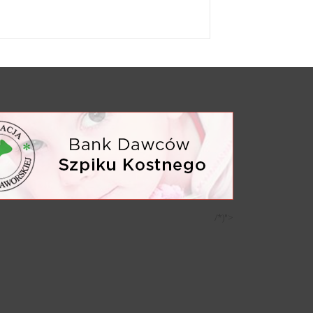
/*)">