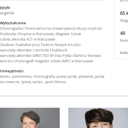
Wzro
Języki
65 
angielski
Wag
Wykształcenie
Choreografia i Teoria tańca na Uniwersytecie Muzycznym im.
40
Fryderyka Chopina w Warszawie, Magister Sztuki
szkoła aktorska ACT w Warszawie
Num
Studium Teatralne przy Teatrze Nowym w Łodzi
warsztaty aktorskie z techniki Chubbuck
klatk
warsztaty aktorskie DIRECTED BY Ewa Pytka i Bartosz Warwas
tancerz-choreograf/ magister sztuki UMFC w Warszawie
Umiejętności
taniec, pantomima, choreografia, prawo jazdy, pływanie, jazda
na rowerze, śpiew, taniec, sport-fitness