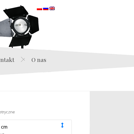
orska
ntakt
O nas
etryczne
 cm