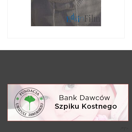
/*)">