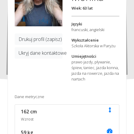
Wiek: 63 lat
Języki
francuski, angielski
Drukuj profil (zapisz)
Wykształcenie
Szkoła Aktorska w Paryżu
Ukryj dane kontaktowe
Umiejętności
prawo jazdy, pływanie,
śpiew, taniec, jazda konna,
jazda na rowerze, jazda na
nartach
Dane metryczne
162 cm
Wzrost
59 kg