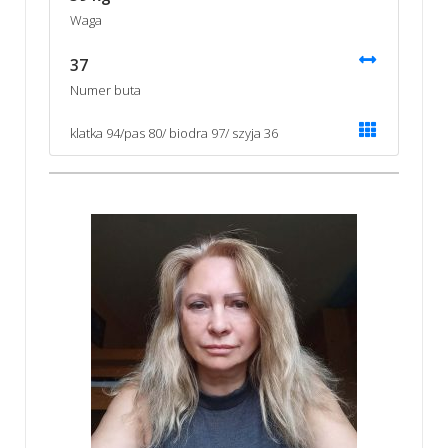
Waga
37
Numer buta
klatka 94/pas 80/ biodra 97/ szyja 36