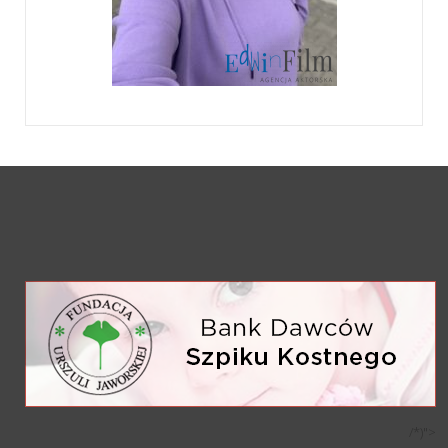
/*)">