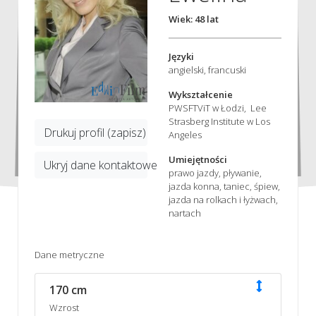
Wiek: 48 lat
Języki
angielski, francuski
Wykształcenie
PWSFTViT w Łodzi, Lee
Strasberg Institute w Los
Drukuj profil (zapisz)
Angeles
Umiejętności
Ukryj dane kontaktowe
prawo jazdy, pływanie,
jazda konna, taniec, śpiew,
jazda na rolkach i łyżwach,
nartach
Dane metryczne
170 cm
Wzrost