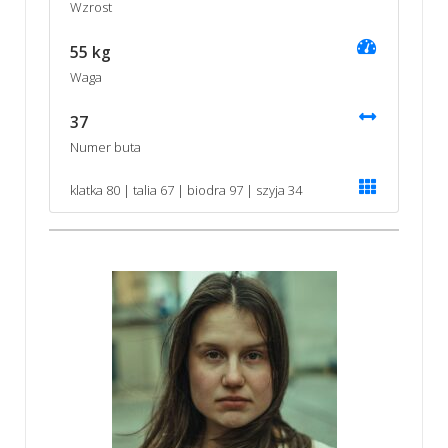
Wzrost
55 kg
Waga
37
Numer buta
klatka 80 | talia 67 | biodra 97 | szyja 34