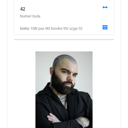
42
Numer buta
klatka 108/ pas 90/ biodra 95/ szyja 55