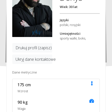
Wiek: 30 lat
Języki
polski, rosyjski
Umiejętności
sporty walki, boks,
Drukuj profil (zapisz)
Ukryj dane kontaktowe
Dane metryczne
175 cm
Wzrost
90 kg
Waga