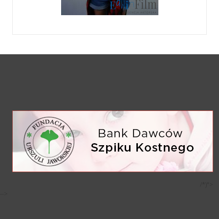
/*)">
-->