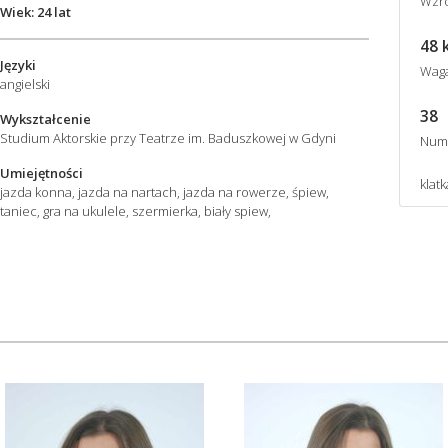
Wzro
Wiek: 24 lat
48 
Języki
Wag
angielski
38
Wykształcenie
Studium Aktorskie przy Teatrze im. Baduszkowej w Gdyni
Num
Umiejętności
klatk
jazda konna, jazda na nartach, jazda na rowerze, śpiew,
taniec, gra na ukulele, szermierka, biały spiew,