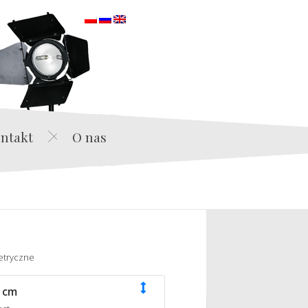
orska
ntakt
O nas
etryczne
 cm