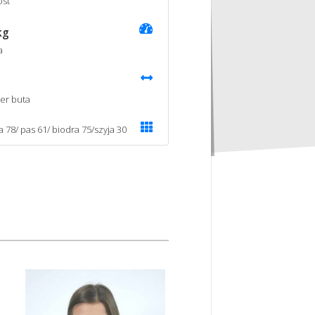
st
kg
a
er buta
a 78/ pas 61/ biodra 75/szyja 30