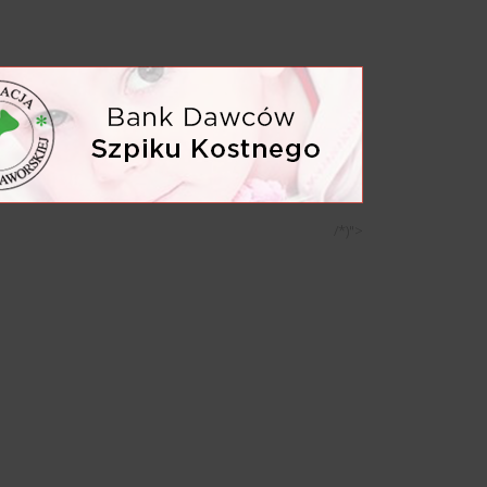
/*)">