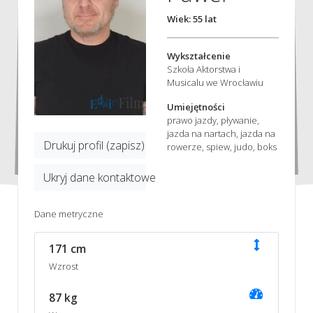
Wiek: 55 lat
Wykształcenie
Szkoła Aktorstwa i
Musicalu we Wrocławiu
Umiejętności
prawo jazdy, pływanie,
jazda na nartach, jazda na
Drukuj profil (zapisz)
rowerze, spiew, judo, boks
Ukryj dane kontaktowe
Dane metryczne
171 cm
Wzrost
87 kg