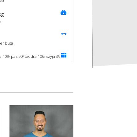
st
kg
a
er buta
a 109/ pas 90/ biodra 106/ szyja 39