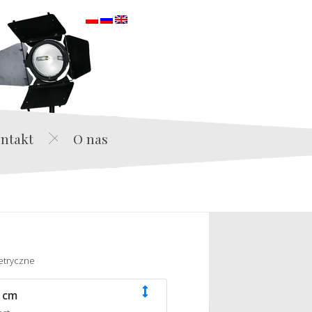
orska
ntakt
O nas
etryczne
 cm