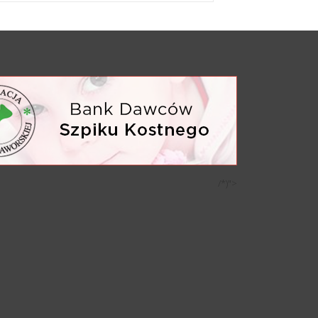
/*)">