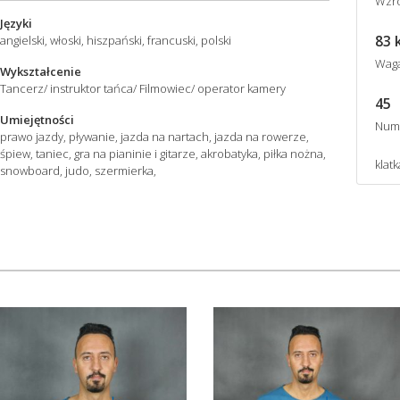
Wzro
Języki
83 
angielski, włoski, hiszpański, francuski, polski
Wag
Wykształcenie
Tancerz/ instruktor tańca/ Filmowiec/ operator kamery
45
Umiejętności
Num
prawo jazdy, pływanie, jazda na nartach, jazda na rowerze,
śpiew, taniec, gra na pianinie i gitarze, akrobatyka, piłka nożna,
klatk
snowboard, judo, szermierka,