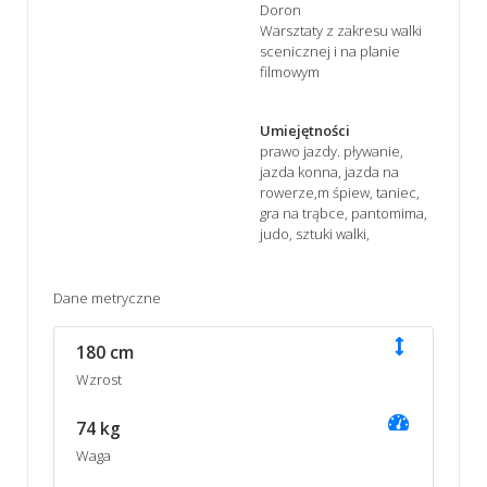
Doron
Warsztaty z zakresu walki
scenicznej i na planie
filmowym
Umiejętności
prawo jazdy. pływanie,
jazda konna, jazda na
rowerze,m śpiew, taniec,
gra na trąbce, pantomima,
judo, sztuki walki,
Dane metryczne
180 cm
Wzrost
74 kg
Waga