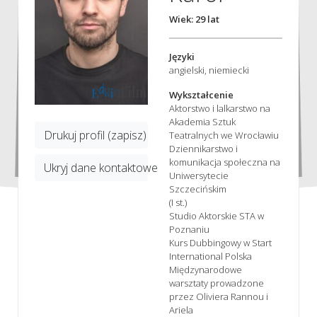
Wiek: 29 lat
Języki
angielski, niemiecki
Wykształcenie
Aktorstwo i lalkarstwo na
Akademia Sztuk
Drukuj profil (zapisz)
Teatralnych we Wrocławiu
Dziennikarstwo i
komunikacja społeczna na
Ukryj dane kontaktowe
Uniwersytecie
Szczecińskim
(I st.)
Studio Aktorskie STA w
Poznaniu
Kurs Dubbingowy w Start
International Polska
Międzynarodowe
warsztaty prowadzone
przez Oliviera Rannou i
Ariela