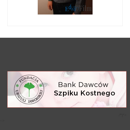
/*)">
-->