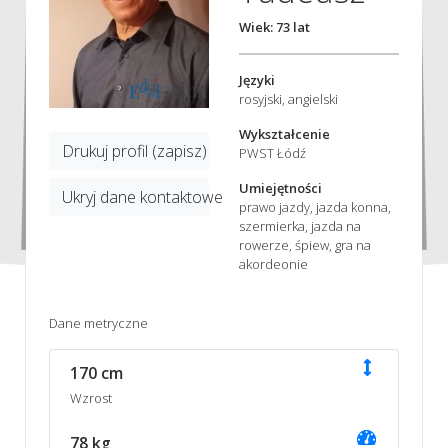
Wiek: 73 lat
Języki
rosyjski, angielski
Wykształcenie
Drukuj profil (zapisz)
PWST Łódź
Umiejętności
Ukryj dane kontaktowe
prawo jazdy, jazda konna,
szermierka, jazda na
rowerze, śpiew, gra na
akordeonie
Dane metryczne
170 cm
Wzrost
78 kg