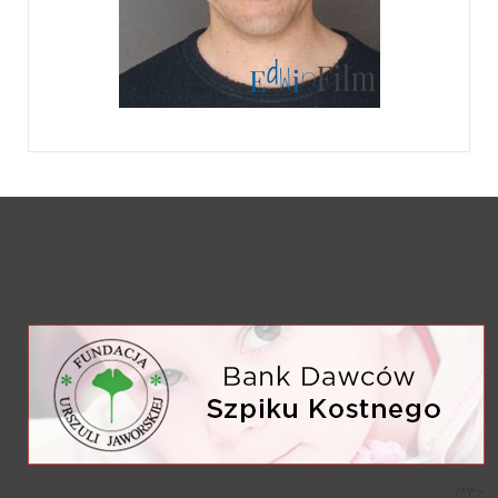
/*)">