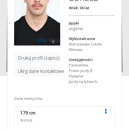
Wiek: 36 lat
Języki
angielski
Wykształcenie
Warszawska Szkoła
Filmowa
Drukuj profil (zapisz)
Umiejętności
Pantomima
Prawo jazdy B
Ukryj dane kontaktowe
Pływanie
Jazda na łyżwach
Dane metryczne
179 cm
Wzrost