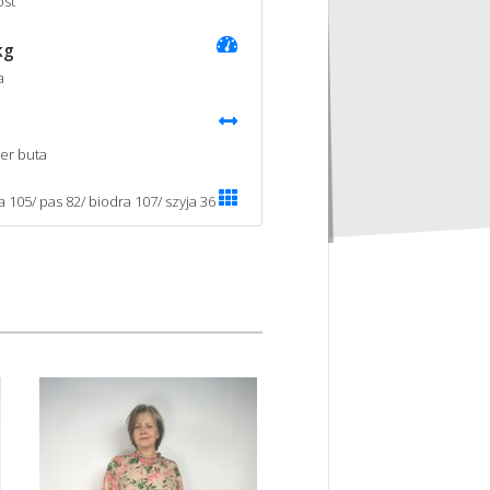
st
kg
a
er buta
a 105/ pas 82/ biodra 107/ szyja 36