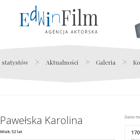
Edwin Film Agencja Akt
 statystów
Aktualności
Galeria
Ko
Pawełska Karolina
Dane m
Wiek: 52 lat
170