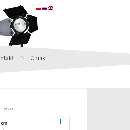
orska
ntakt
O nas
etryczne
 cm