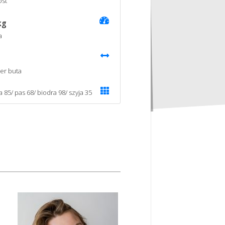
st
kg
a
er buta
a 85/ pas 68/ biodra 98/ szyja 35