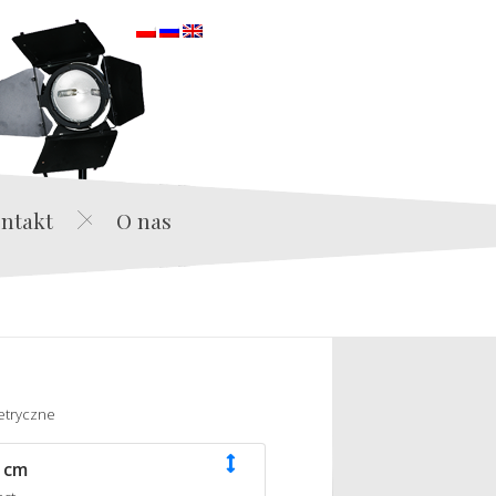
orska
ntakt
O nas
etryczne
 cm