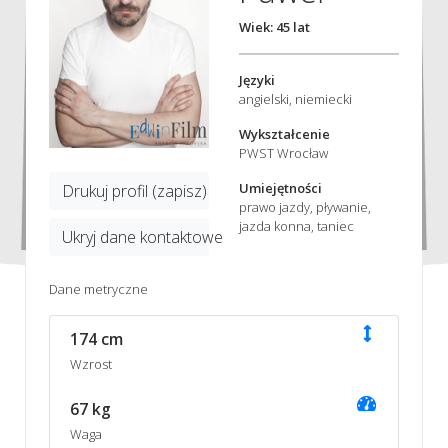
Wiek: 45 lat
Języki
angielski, niemiecki
Wykształcenie
PWST Wrocław
Umiejętności
Drukuj profil (zapisz)
prawo jazdy, pływanie,
jazda konna, taniec
Ukryj dane kontaktowe
Dane metryczne
174 cm
Wzrost
67 kg
Waga