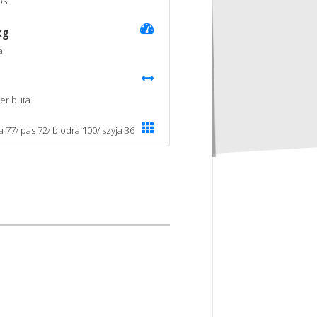
st
kg
a
er buta
a 77/ pas 72/ biodra 100/ szyja 36