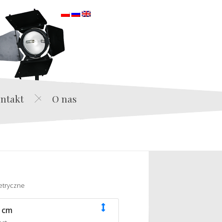
orska
ntakt
O nas
etryczne
 cm