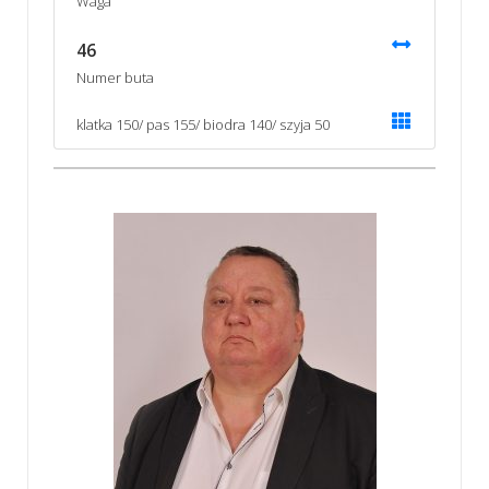
Waga
46
Numer buta
klatka 150/ pas 155/ biodra 140/ szyja 50