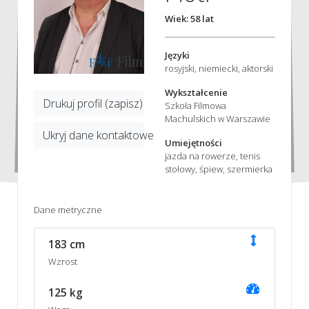
Wiek: 58 lat
Języki
rosyjski, niemiecki, aktorski
Wykształcenie
Drukuj profil (zapisz)
Szkoła Filmowa
Machulskich w Warszawie
Ukryj dane kontaktowe
Umiejętności
jazda na rowerze, tenis
stołowy, śpiew, szermierka
Dane metryczne
183 cm
Wzrost
125 kg