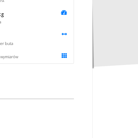
st
kg
a
er buta
 wymiarów