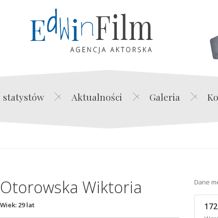
Edwin Film Agencja Akt
 statystów
Aktualności
Galeria
Ko
Otorowska Wiktoria
Dane m
Wiek: 29 lat
172