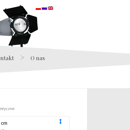
orska
ntakt
O nas
etryczne
 cm