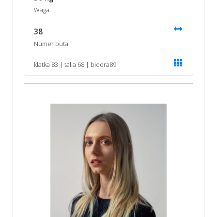
Waga
38
Numer buta
klatka 83 | talia 68 | biodra89