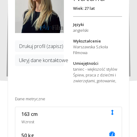
Wiek: 27 lat
Języki
angielski
Wykształcenie
Drukuj profil (zapisz)
Warszawska Szkoła
Filmowa
Ukryj dane kontaktowe
Umiejętności
taniec - większość stylów
Śpiew, praca z dziećmi i
zwierzętami, gotowanie,
Dane metryczne
163 cm
Wzrost
50 kg