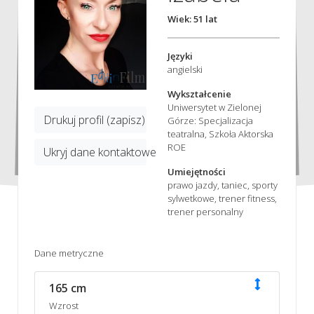
Wiek: 51 lat
Języki
angielski
Wykształcenie
Uniwersytet w Zielonej
Drukuj profil (zapisz)
Górze: Specjalizacja
teatralna, Szkoła Aktorska
ROE
Ukryj dane kontaktowe
Umiejętności
prawo jazdy, taniec, sporty
sylwetkowe, trener fitness,
trener personalny
Dane metryczne
165 cm
Wzrost