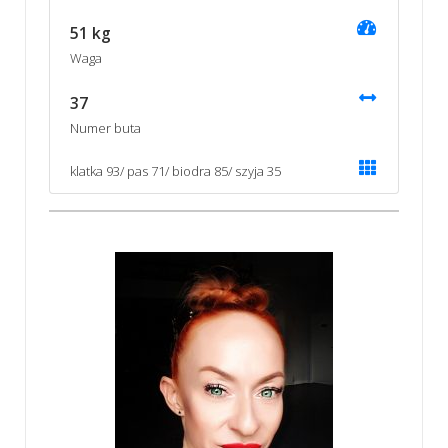
51 kg
Waga
37
Numer buta
klatka 93/ pas 71/ biodra 85/ szyja 35