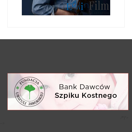
/*)">
-->