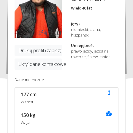
Wiek: 40 lat
Języki
niemiecki, łacina,
hiszpański
Umiejętności
Drukuj profil (zapisz)
prawo jazdy, jazda na
rowerze, śpiew, taniec
Ukryj dane kontaktowe
Dane metryczne
177 cm
Wzrost
150 kg
Waga