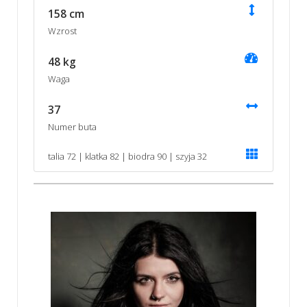
158 cm
Wzrost
48 kg
Waga
37
Numer buta
talia 72 | klatka 82 | biodra 90 | szyja 32