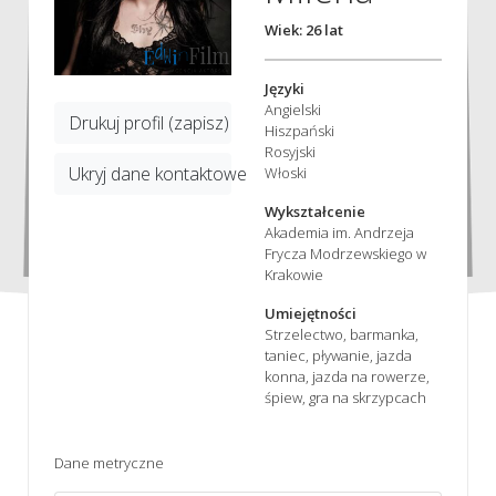
Wiek: 26 lat
Języki
Angielski
Drukuj profil (zapisz)
Hiszpański
Rosyjski
Ukryj dane kontaktowe
Włoski
Wykształcenie
Akademia im. Andrzeja
Frycza Modrzewskiego w
Krakowie
Umiejętności
Strzelectwo, barmanka,
taniec, pływanie, jazda
konna, jazda na rowerze,
śpiew, gra na skrzypcach
Dane metryczne