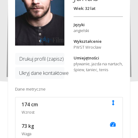
Wiek: 32 lat
Języki
angielski
Wykształcenie
PWST Wrocław
Umiejętności
Drukuj profil (zapisz)
pływanie, jazda na nartach,
śpiew, taniec, tenis
Ukryj dane kontaktowe
Dane metryczne
174 cm
Wzrost
73 kg
Waga