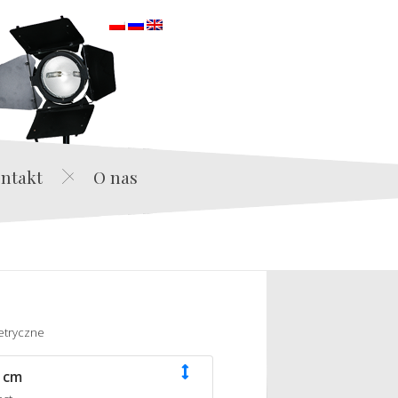
orska
ntakt
O nas
etryczne
 cm