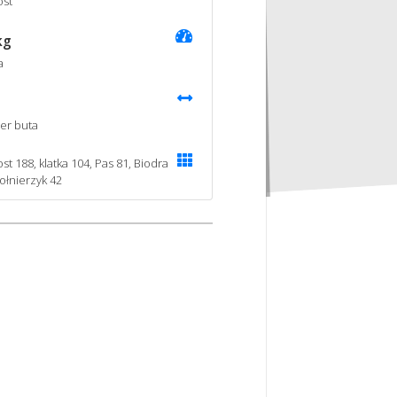
st
kg
a
er buta
st 188, klatka 104, Pas 81, Biodra
Kołnierzyk 42