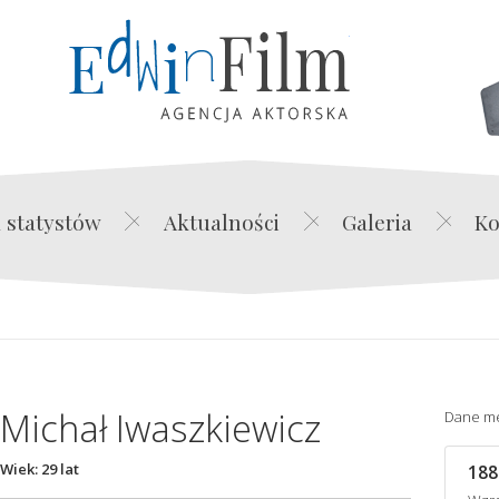
Edwin Film Agencja Akt
 statystów
Aktualności
Galeria
Ko
Michał Iwaszkiewicz
Dane m
Wiek: 29 lat
188