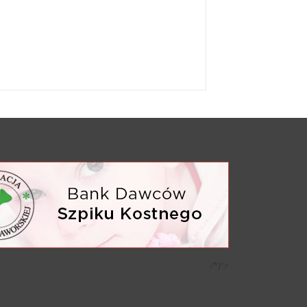
/*)">