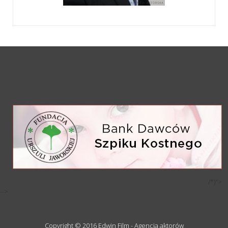
/*)">
-->
Copyright © 2016 Edwin Film - Agencja aktorów