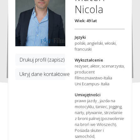
Nicola
Wiek: 49 lat
Języki
polski, angielski, włoski,
francuski
Drukuj profil (zapisz)
Wykształcenie
reżyser, aktor, scenarzysta,
producent
Ukryj dane kontaktowe
Filmoznawstwo-Italia
Uni Ecampus- Italia
Umiejętności
prawo jazdy , jazda na
motocyklu, taniec, jogging,
narty, pływanie, strzelanie
z broni palnej (pozwolenie
na broń we Włoszech).
Posiada skuter i
samochód,