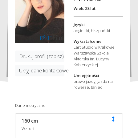
Wiek: 28 lat
Języki
angielski, hiszpański
Wykształcenie
Lart Studio w Krakowie,
Warszawska Szkoła
Drukuj profil (zapisz)
Aktorska im. Lucyny
Kobierzyckiej
Ukryj dane kontaktowe
Umiejętności
prawo jazdy, jazda na
rowerze, taniec
Dane metryczne
160 cm
Wzrost