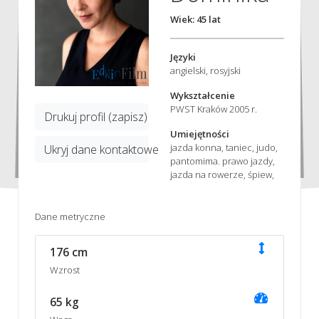
Wiek: 45 lat
Języki
angielski, rosyjski
Wykształcenie
PWST Kraków 2005 r.
Drukuj profil (zapisz)
Umiejętności
jazda konna, taniec, judo,
Ukryj dane kontaktowe
pantomima. prawo jazdy,
jazda na rowerze, śpiew,
Dane metryczne
176 cm
Wzrost
65 kg