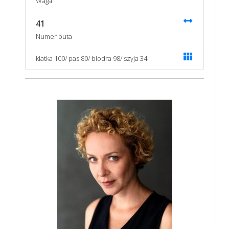
Waga
41
Numer buta
klatka 100/ pas 80/ biodra 98/ szyja 34