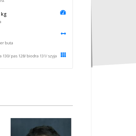
st
 kg
a
er buta
a 130/ pas 128/ biodra 131/ szyja