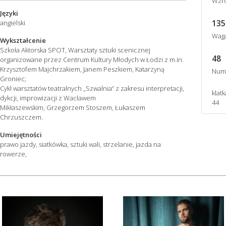
Wzro
Języki
135
angielski
Wag
Wykształcenie
Szkoła Aktorska SPOT, Warsztaty sztuki scenicznej
48
organizowane przez Centrum Kultury Młodych w Łodzi z m.in.
Krzysztofem Majchrzakiem, Janem Peszkiem, Katarzyną
Num
Groniec;
Cykl warsztatów teatralnych „Szwalnia” z zakresu interpretacji,
klatk
dykcji, improwizacji z Wacławem
44
Mikłaszewskim, Grzegorzem Stoszem, Łukaszem
Chrzuszczem.
Umiejętności
prawo jazdy, siatkówka, sztuki wali, strzelanie, jazda na
rowerze,