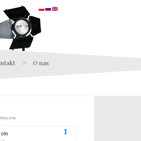
orska
ntakt
O nas
etryczne
 cm