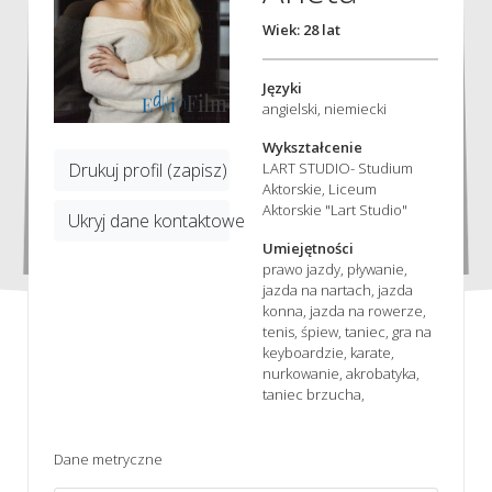
Wiek: 28 lat
Języki
angielski, niemiecki
Wykształcenie
LART STUDIO- Studium
Drukuj profil (zapisz)
Aktorskie, Liceum
Aktorskie "Lart Studio"
Ukryj dane kontaktowe
Umiejętności
prawo jazdy, pływanie,
jazda na nartach, jazda
konna, jazda na rowerze,
tenis, śpiew, taniec, gra na
keyboardzie, karate,
nurkowanie, akrobatyka,
taniec brzucha,
Dane metryczne