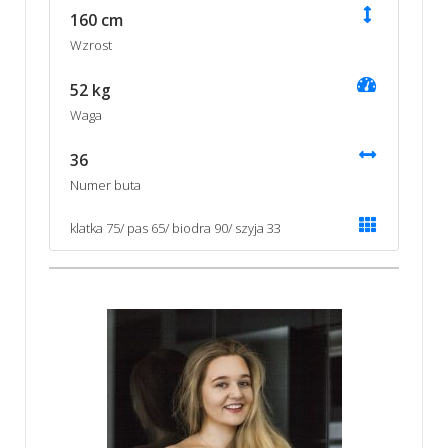
160 cm
Wzrost
52 kg
Waga
36
Numer buta
klatka 75/ pas 65/ biodra 90/ szyja 33