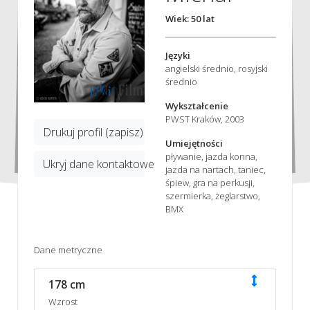
Wiek: 50 lat
Języki
angielski średnio, rosyjski
średnio
Wykształcenie
PWST Kraków, 2003
Drukuj profil (zapisz)
Umiejętności
pływanie, jazda konna,
Ukryj dane kontaktowe
jazda na nartach, taniec,
śpiew, gra na perkusji,
szermierka, żeglarstwo,
BMX
Dane metryczne
178 cm
Wzrost