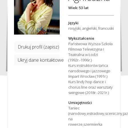
Wiek: 53 lat
Języki
rosyjski, angielski, francuski
Wykształcenie
Państwowa Wyższa Szkoła
Drukuj profil (zapisz)
Filmowa Telewizyjna i
Teatralna w Łodzi
Ukryj dane kontaktowe
(1992r.-1996r.)
Kurs instruktorów tańca
narodowego i jazzowego
Impart Wrocław (1991r.)
Kurs lindy hop dance i
chorus line oraz warsztaty
swingowe (2018r.-2021r.)
Umiejętności
Taniec
(narodowy,estradowy,sceniczny,jazz
na
rowerze,szermierka