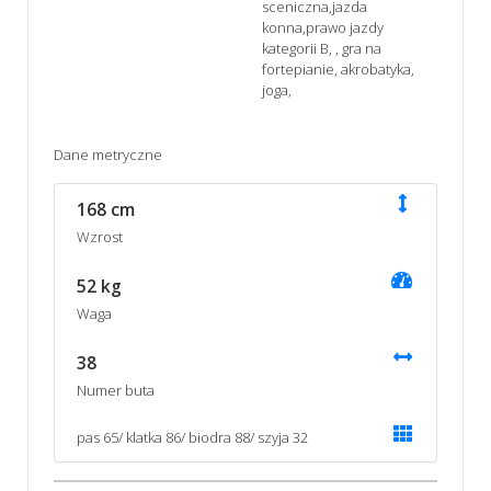
sceniczna,jazda
konna,prawo jazdy
kategorii B, , gra na
fortepianie, akrobatyka,
joga,
Dane metryczne
168 cm
Wzrost
52 kg
Waga
38
Numer buta
pas 65/ klatka 86/ biodra 88/ szyja 32