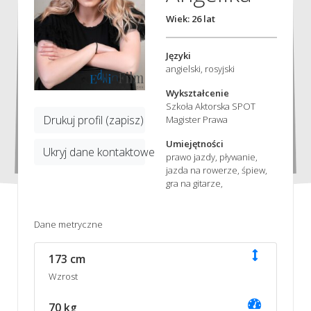
Wiek: 26 lat
Języki
angielski, rosyjski
Wykształcenie
Szkoła Aktorska SPOT
Drukuj profil (zapisz)
Magister Prawa
Umiejętności
Ukryj dane kontaktowe
prawo jazdy, pływanie,
jazda na rowerze, śpiew,
gra na gitarze,
Dane metryczne
173 cm
Wzrost
70 kg