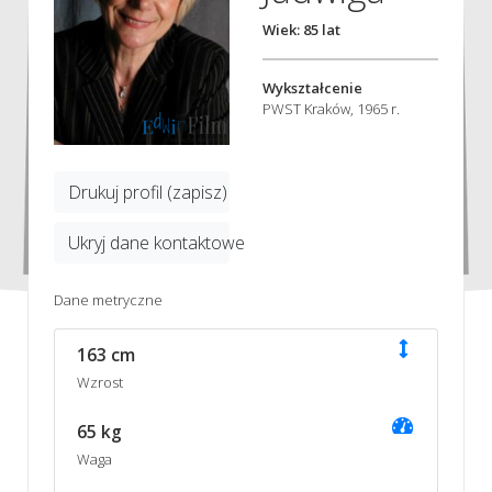
Wiek: 85 lat
Wykształcenie
PWST Kraków, 1965 r.
Drukuj profil (zapisz)
Ukryj dane kontaktowe
Dane metryczne
163 cm
Wzrost
65 kg
Waga