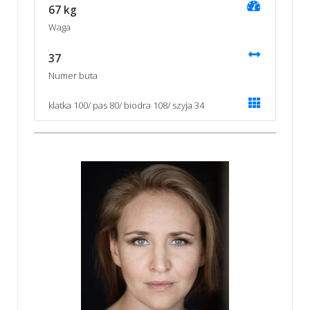
67 kg
Waga
37
Numer buta
klatka 100/ pas 80/ biodra 108/ szyja 34