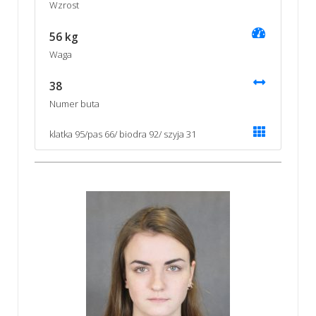
Wzrost
56 kg
Waga
38
Numer buta
klatka 95/pas 66/ biodra 92/ szyja 31