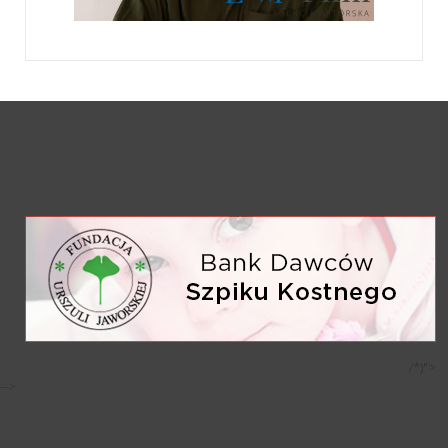
/*)">
-->