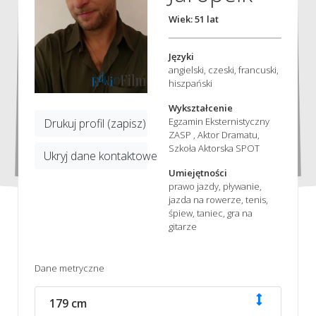
Wiek: 51 lat
Języki
angielski, czeski, francuski,
hiszpański
Wykształcenie
Egzamin Eksternistyczny
Drukuj profil (zapisz)
ZASP , Aktor Dramatu,
Szkoła Aktorska SPOT
Ukryj dane kontaktowe
Umiejętności
prawo jazdy, pływanie,
jazda na rowerze, tenis,
śpiew, taniec, gra na
gitarze
Dane metryczne
179 cm