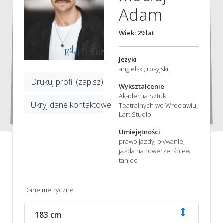
Adam
Wiek: 29 lat
Języki
angielski, rosyjski,
Drukuj profil (zapisz)
Wykształcenie
Akademia Sztuk
Ukryj dane kontaktowe
Teatralnych we Wrocławiu,
Lart Studio
Umiejętności
prawo jazdy, pływanie,
jazda na rowerze, śpiew,
taniec
Dane metryczne
183 cm