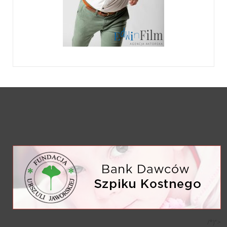
/*)">