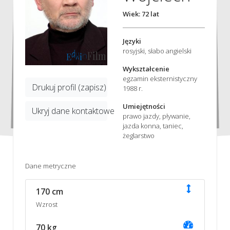
Wiek: 72 lat
Języki
rosyjski, słabo angielski
Wykształcenie
egzamin eksternistyczny
Drukuj profil (zapisz)
1988 r.
Umiejętności
Ukryj dane kontaktowe
prawo jazdy, pływanie,
jazda konna, taniec,
żeglarstwo
Dane metryczne
170 cm
Wzrost
70 kg