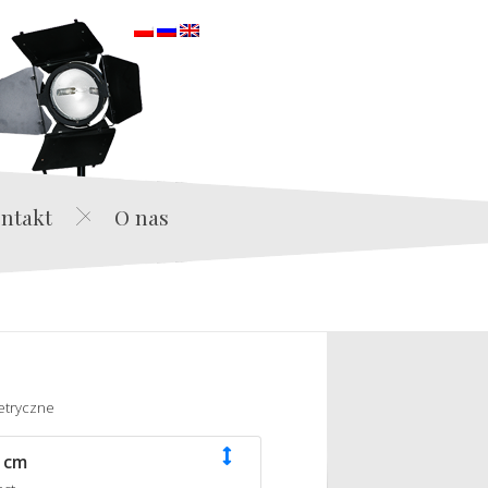
orska
ntakt
O nas
etryczne
 cm