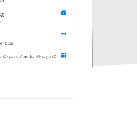
st
kg
a
er buta
a 82/ pas 66/ biodra 90/ szyja 32