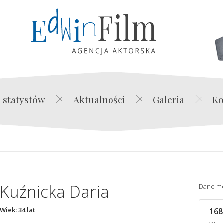
Edwin Film Agencja Akt
 statystów
Aktualności
Galeria
Ko
Kuźnicka Daria
Dane m
Wiek: 34 lat
168