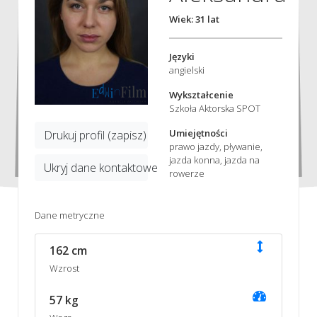
Wiek: 31 lat
Języki
angielski
Wykształcenie
Szkoła Aktorska SPOT
Umiejętności
Drukuj profil (zapisz)
prawo jazdy, pływanie,
jazda konna, jazda na
Ukryj dane kontaktowe
rowerze
Dane metryczne
162 cm
Wzrost
57 kg