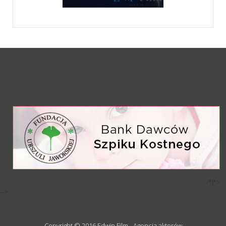
/*)">
-->
Copyright © 2016 Edwin Film - Agencja aktorów