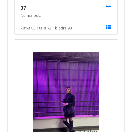
37
Numer buta
klatka 88 | talia 72 | biodra 90