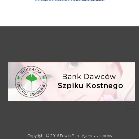
/*)">
-->
Copyright © 2016 Edwin Film - Agencja aktorów