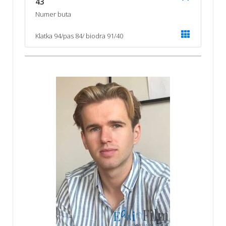
43
Numer buta
Klatka 94/pas 84/ biodra 91/40