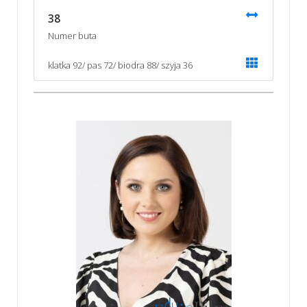
38
Numer buta
klatka 92/ pas 72/ biodra 88/ szyja 36