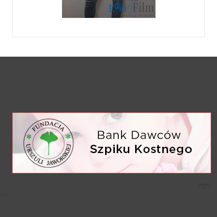
/*)">
-->