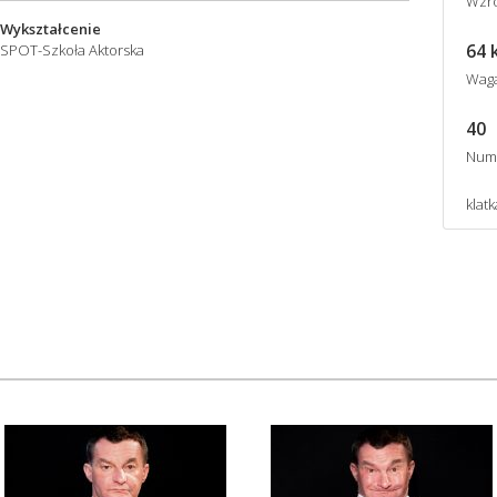
Wzro
Wykształcenie
64 
SPOT-Szkoła Aktorska
Wag
40
Num
klatk