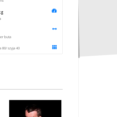
st
kg
a
er buta
a 80/ szyja 40