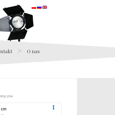
orska
ntakt
O nas
etryczne
 cm