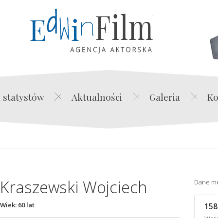
Edwin Film Agencja Akt
 statystów
Aktualności
Galeria
Ko
Kraszewski Wojciech
Dane m
Wiek: 60 lat
158