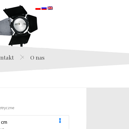
orska
ntakt
O nas
etryczne
 cm