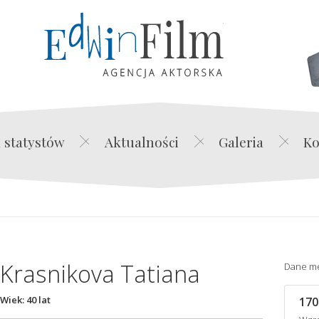
Edwin Film Agencja Akt
 statystów
Aktualności
Galeria
Ko
Krasnikova Tatiana
Dane m
Wiek: 40 lat
170