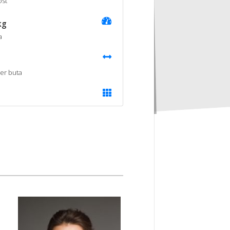
st
kg
a
er buta