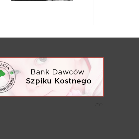
/*)">