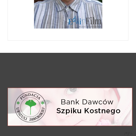
/*)">