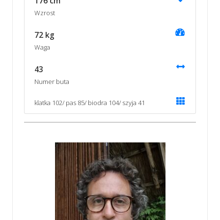
176 cm
Wzrost
72 kg
Waga
43
Numer buta
klatka 102/ pas 85/ biodra 104/ szyja 41